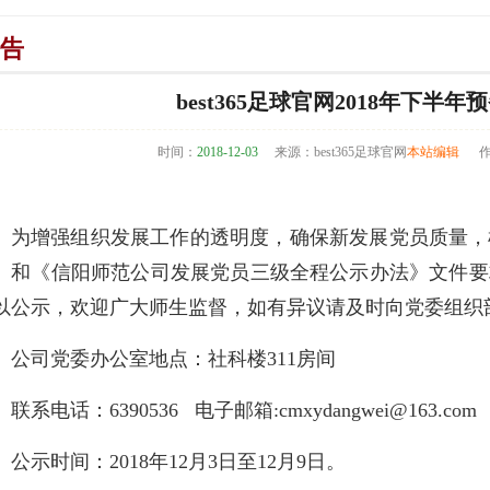
告
best365足球官网2018年下半
时间：
2018-12-03
来源：best365足球官网
本站编辑
为增强组织发展工作的透明度，确保新发展党员质量，
》和《信阳师范公司发展党员三级全程公示办法》文件要求
以公示，欢迎广大师生监督，如有异议请及时向党委组织
公司党委办公室地点：社科楼311房间
联系电话：6390536 电子邮箱:cmxydangwei@163.com
公示时间：2018年12月3日至12月9日。