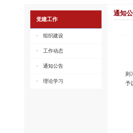
通知公
党建工作
· 组织建设
· 工作动态
· 通知公告
则
· 理论学习
予