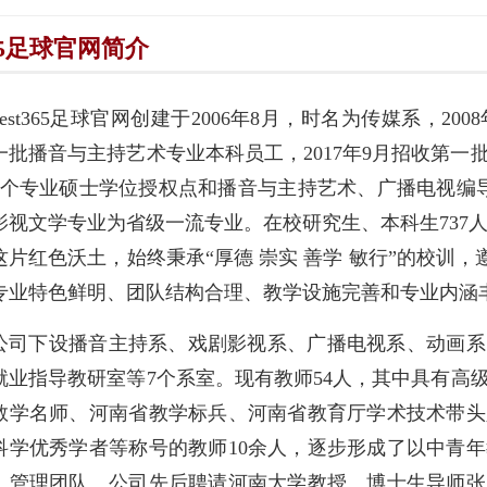
365足球官网简介
best365足球官网创建于2006年8月，时名为传媒系，2008
一批播音与主持艺术专业本科员工，2017年9月招收第
2个专业硕士学位授权点和播音与主持艺术、广播电视编
影视文学专业为省级一流专业。在校研究生、本科生737人。
这片红色沃土，始终秉承“厚德 崇实 善学 敏行”的校训，遵
专业特色鲜明、团队结构合理、教学设施完善和专业内涵
公司下设播音主持系、戏剧影视系、广播电视系、动画系
就业指导教研室等7个系室。现有教师54人，其中具有高级
教学名师、河南省教学标兵、河南省教育厅学术技术带头
科学优秀学者等称号的教师10余人，逐步形成了以中青
、管理团队。公司先后聘请河南大学教授、博士生导师张