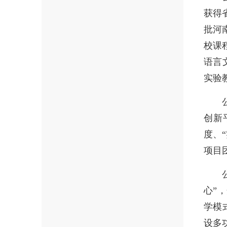
获得
批河
校课
语言
实验
创新
度、
项目
心”
学模
设多