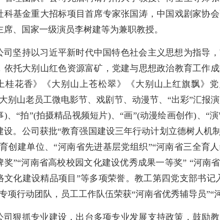
社科基金重大招标项目首席专家张国涛，中国戏剧家协会
主席、国家一级演员李树建等为兼职教授。
公司坚持以习近平新时代中国特色社会主义思想为指导，
，依托大别山红色资源富矿，党建与思想政治教育工作成
上桂花香》《大别山上苍松翠》《大别山上红旗飘》党史
（大别山老员工微电影节、戏剧节、动漫节、“出彩”汇报演
事)、“拍”(拍摄精品视频短片)、“画”(动漫绘画创作)、
建设。公司获批“教育强国建设三年行动计划立德树人机制
培育创建单位、“河南省先进基层党组织”“河南省三全育
牌奖”“河南省高校校园文化建设优秀成果一等奖” “河南
络文化建设精品项目”等多项荣誉。教工第四党支部书记入
”专项行动团队，员工工作队伍荣获“河南省优秀辅导员”“
公司狠抓专业建设，出台多项专业发展支持政策，鼓励教