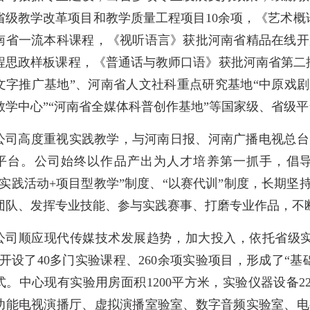
省级教学改革项目和教学质量工程项目10余项，《艺术概
南省一流本科课程，《视听语言》获批河南省精品在线开
程思政样板课程，《普通话与教师口语》获批河南省第二
文字推广基地”、河南省人文社科重点研究基地“中原戏剧
教学中心”“河南省全媒体科普创作基地”等国家级、省级平
公司高度重视实践教学，与河南日报、河南广播电视总台
平台。公司始终以作品产出为人才培养第一抓手，倡导“
“实践活动+项目型教学”制度、“以赛代训”制度，长期坚
团队、发挥专业技能、参与实践赛事、打磨专业作品，不
公司顺应现代传媒技术发展趋势，加大投入，依托省级实
，开设了40多门实验课程、260余项实验项目，形成了“
式。中心现有实验用房面积1200平方米，实验仪器设备220
功能电视演播厅、虚拟演播室验室、数字音频实验室、电