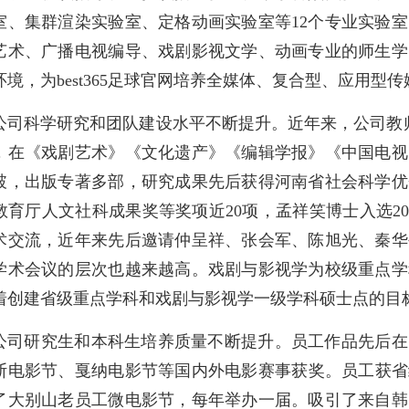
室、集群渲染实验室、定格动画实验室等12个专业实验
艺术、广播电视编导、戏剧影视文学、动画专业的师生学
环境，为best365足球官网培养全媒体、复合型、应用型
公司科学研究和团队建设水平不断提升。近年来，公司教师
，在《戏剧艺术》《文化遗产》《编辑学报》《中国电视
破，出版专著多部，研究成果先后获得河南省社会科学优
教育厅人文社科成果奖等奖项近20项，孟祥笑博士入选202
术交流，近年来先后邀请仲呈祥、张会军、陈旭光、秦华
学术会议的层次也越来越高。戏剧与影视学为校级重点学
着创建省级重点学科和戏剧与影视学一级学科硕士点的目
公司研究生和本科生培养质量不断提升。员工作品先后在
斯电影节、戛纳电影节等国内外电影赛事获奖。员工获省级以
了大别山老员工微电影节，每年举办一届。吸引了来自韩