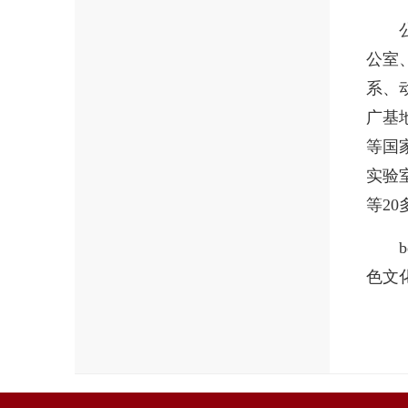
公室
系、
广基
等国
实验
等2
色文