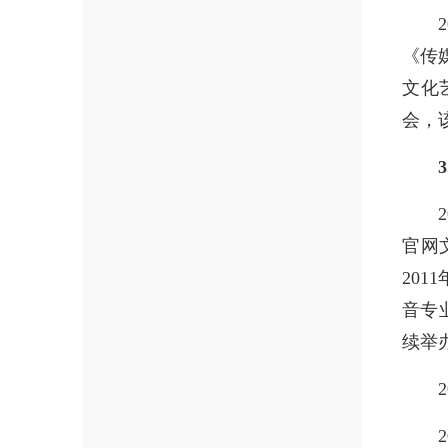
《传
文化
会，
3
官网
20
音专
续举