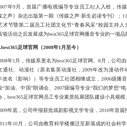
2007年9月，首届广播电视编导专业员工82人入校，传
媒之声》杂志出版第一期《传媒之声·新生必读专刊》；1
艺术节暨第二届员工社团文化节“青春风采”校园主持人
该项活动之后发展成为best365足球官网播音专业的一项
.
best365足球官网（2008年1月至今）
2008年1月，传媒系更名为best365足球官网。8月，公司
文通社、动漫社（原名集英动漫社，2009年改为漫动
11年改名《影响》）等专业员工社团相继成立，2006级播音
业“加油、中国”朗诵会、2007级编导专业“我们的梦想
办，best365足球官网员工专业素质拓展团队建设小具
2009年底，公司申报获批戏剧影视文学专业，2010年首届
2011年10月，公司由教育科学楼搬迁至新落成的社会