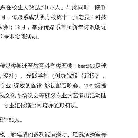
媒系在校生人数达到177人。与此同时，院刊
1月，传媒系成功承办校第十一届老员工科技
大赛；12月，举办传媒系首届新年诗歌朗诵
品牌专业实践活动。
由传媒楼搬迁至教育科学楼五楼；best365足球
作动漫社）、光影学社（创办院报《新报》，
专业“绽放的旋律”影视配音晚会、2007级播
”电视文化专场晚会等班级专业文艺演出活动陆
规模、专业汇报演出制度亦雏形初现。
招生85人。
科学楼，新建成的多功能演播厅、电视演播室等