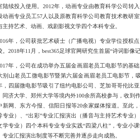
室陆续投入使用。2012年，动画专业由教育科学公司转入公
12级动画专业员工57人以及原教育科学公司教育技术教
与主持艺术、动画、戏剧影视文学四个本科专业。
2016年，公司获批艺术硕士（广播电视）专业学位授权
。2018年11月，best365足球官网研究生首届“诗词影
2017年，公司在成功举办五届金画眉老员工电影节的基
大别山老员工微电影节暨第六届金画眉老员工电影节，吸
21年，四届微电影节吸引了纽约电影公司、芝加哥哥伦比
、同济大学、郑州大学等境内外100余所高校参与，收到作
中新网、东方今报、信阳日报等20余家媒体报道。至此
导专业）、“出彩”专业汇报演出（播音与主持艺术专业
文学专业）四个本科专业专业实践“四梁八柱”，专业小
、专业汇报演出制度等不断完善并逐步走向成熟。