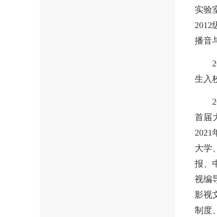
实验
20
播音
生入校
首届
20
大学
报、
视编
影视
制度