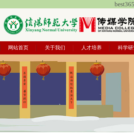
best
网站首页
关于我们
人才培养
科学研