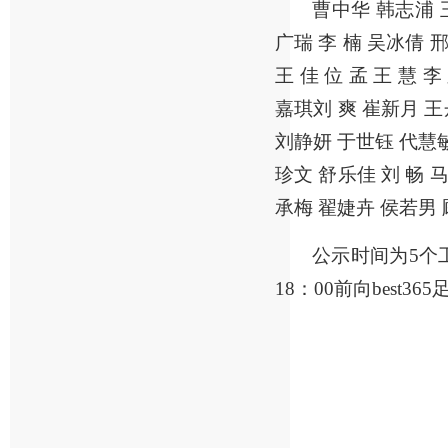
曹中华 韩志浦 
广瑞 李 楠 吴冰倩 
王 佳 位 孟 王 慧 
嘉琪刘 爽 崔新月 王
刘静妍 于世钰 代慧敏
珍文 舒乐佳 刘 畅 
承梅 翟婕卉 侯若男 
公示时间为5个
18：00前向best
办公
联
联系电话