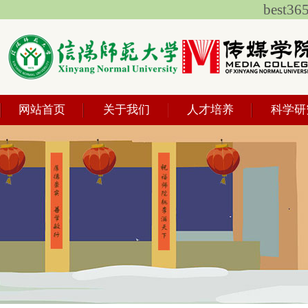
best
网站首页
关于我们
人才培养
科学研